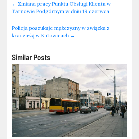
←
Zmiana pracy Punktu Obsługi Klienta w
Tarnowie Podgórnym w dniu 19 czerwca
Policja poszukuje mężczyzny w związku z
kradzieżą w Katowicach
→
Similar Posts