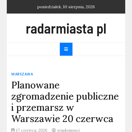
Skip
poniedziałek, 10 sierpnia, 2026
to
content
radarmiasta pl
WARSZAWA
Planowane
zgromadzenie publiczne
i przemarsz w
Warszawie 20 czerwca
17 czerwca, 2026
wiadomosci