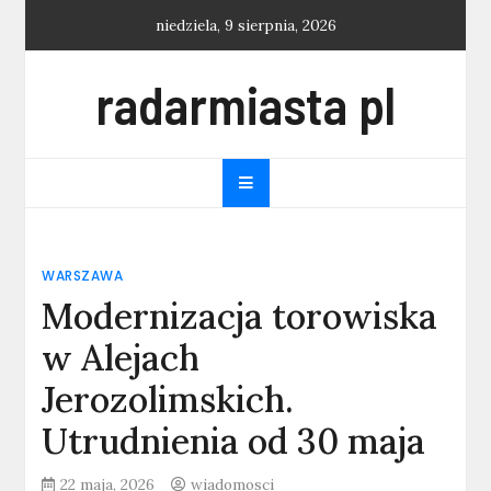
Skip
niedziela, 9 sierpnia, 2026
to
content
radarmiasta pl
WARSZAWA
Modernizacja torowiska
w Alejach
Jerozolimskich.
Utrudnienia od 30 maja
22 maja, 2026
wiadomosci