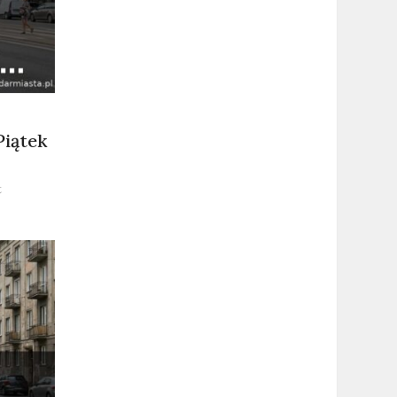
iątek
on
t
Najnowsze
wiadomości
Warszawa
–
Piątek
31.07.2026