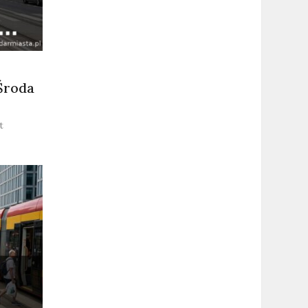
Środa
on
t
Najnowsze
wiadomości
Warszawa
–
Środa
29.07.2026