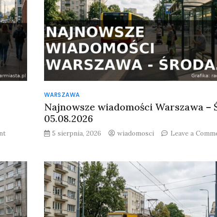
WARSZAWA
Najnowsze wiadomości Warszawa – 
05.08.2026
on
nt
5 sierpnia, 2026
wiadomosci
Leave a Comm
Najnowsze
wiadomości
Warszawa
–
Czwartek
06.08.2026