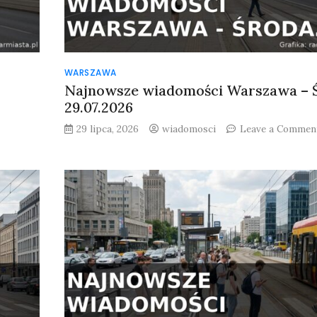
WARSZAWA
Najnowsze wiadomości Warszawa – 
29.07.2026
on
29 lipca, 2026
wiadomosci
Leave a Commen
Najnowsze
wiadomości
Warszawa
–
Czwartek
30.07.2026