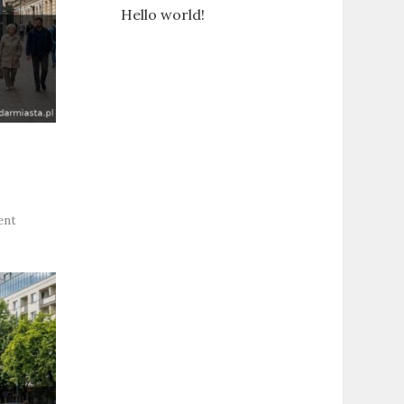
Hello world!
on
ent
Najnowsze
wiadomości
Warszawa
–
Poniedziałek
03.08.2026