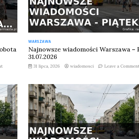
WARSZAWA
obota
Najnowsze wiadomości Warszawa – P
31.07.2026
on
nt
31 lipca, 2026
wiadomosci
Leave a Commen
Najnowsze
wiadomości
Warszawa
–
Sobota
01.08.2026