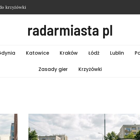
do krzyżówki
i Łódź – Czwartek 06.08.2026
radarmiasta pl
i Białystok – Czwartek 06.08.2026
 Bielsko-Biała – Czwartek 06.08.2026
do krzyżówki
Gdynia
Katowice
Kraków
Łódź
Lublin
P
Zasady gier
Krzyżówki