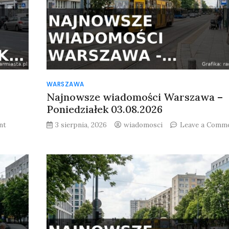
WARSZAWA
Najnowsze wiadomości Warszawa –
Poniedziałek 03.08.2026
on
nt
3 sierpnia, 2026
wiadomosci
Leave a Comm
Najnowsze
wiadomości
Warszawa
–
Wtorek
04.08.2026