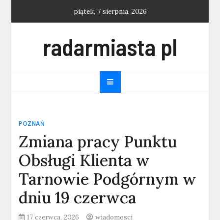
Skip
piątek, 7 sierpnia, 2026
to
content
radarmiasta pl
POZNAŃ
Zmiana pracy Punktu
Obsługi Klienta w
Tarnowie Podgórnym w
dniu 19 czerwca
17 czerwca, 2026
wiadomosci