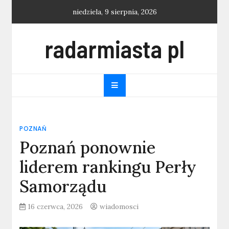
Skip
niedziela, 9 sierpnia, 2026
to
content
radarmiasta pl
POZNAŃ
Poznań ponownie
liderem rankingu Perły
Samorządu
16 czerwca, 2026
wiadomosci