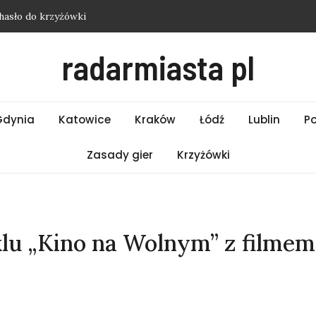
hasło do krzyżówki
i Wrocław – Piątek 07.08.2026
radarmiasta pl
i Poznań – Piątek 07.08.2026
i Warszawa – Piątek 07.08.2026
asło do krzyżówki
Gdynia
Katowice
Kraków
Łódź
Lublin
P
Zasady gier
Krzyżówki
klu „Kino na Wolnym” z filmem