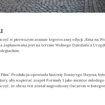
u
iczyć w pierwszym seansie tegorocznej edycji „Kina na Wo
kcja zaplanowana jest na terenie Wolnego Dziedzińca Urzęd
olegiackim.
 Film”. Produkcja opowiada historię Sonny’ego Hayesa, był
ury, aby wspierać zespół Formuły 1 jako mentor młodego 
naczyć, że obraz ten został nagrodzony Oscarem w kategor