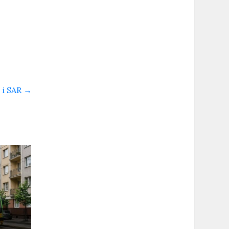
 i SAR
→