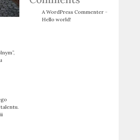
A WordPress Commenter
-
Hello world!
lnym”,
u
ego
talentu.
ii