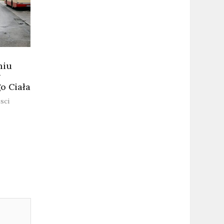
niu
w
o Ciała
sci