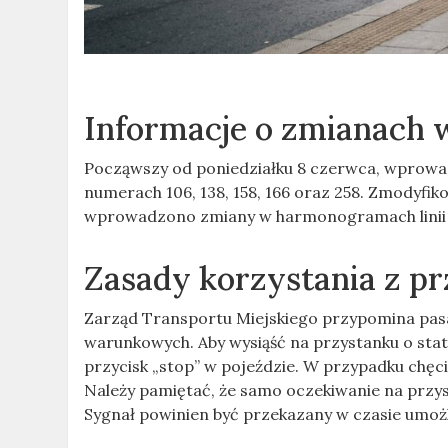
Informacje o zmianach 
Począwszy od poniedziałku 8 czerwca, wprowad
numerach 106, 138, 158, 166 oraz 258. Zmodyfi
wprowadzono zmiany w harmonogramach linii 1
Zasady korzystania z p
Zarząd Transportu Miejskiego przypomina pa
warunkowych. Aby wysiąść na przystanku o sta
przycisk „stop” w pojeździe. W przypadku chęc
Należy pamiętać, że samo oczekiwanie na przys
Sygnał powinien być przekazany w czasie umo