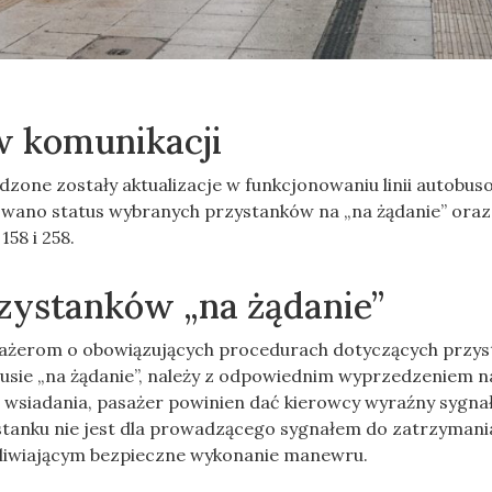
w komunikacji
zone zostały aktualizacje w funkcjonowaniu linii autobus
kowano status wybranych przystanków na „na żądanie” oraz
58 i 258.
rzystanków „na żądanie”
sażerom o obowiązujących procedurach dotyczących przy
tusie „na żądanie”, należy z odpowiednim wyprzedzeniem n
i wsiadania, pasażer powinien dać kierowcy wyraźny sygnał
tanku nie jest dla prowadzącego sygnałem do zatrzymania
żliwiającym bezpieczne wykonanie manewru.