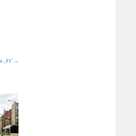
m „F1”
→