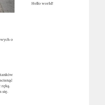
Hello world!
owych o
stanków
acisnąć
 ręką.
 się.