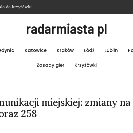
sło do krzyżówki
zji – hasło do krzyżówki
radarmiasta pl
sło do krzyżówki
asło do krzyżówki
 z Etiopii – hasło do krzyżówki
Gdynia
Katowice
Kraków
Łódź
Lublin
P
Zasady gier
Krzyżówki
unikacji miejskiej: zmiany na
 oraz 258