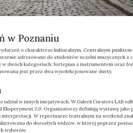
 w Poznaniu
 wydarzeń o charakterze kulturalnym. Centralnym punktem
arzenie adresowane do studentów uczelni muzycznych z 
ę w dwóch kategoriach: fortepian z instrumentem oraz fo
ntowana jest przez dwa wyselekcjonowane duety.
a
dział w innych inicjatywach. W Galerii Curators’LAB od
kl Eksperyment 2.0. Organizatorzy definiują wystawę jako 
interpretacji. W repertuarze teatralnym na weekend znal
 skierowana do dorosłych widzów, w której poprzez postaci
ch wyborów.