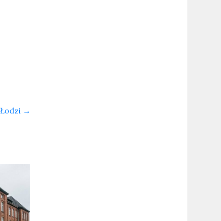
 Łodzi
→