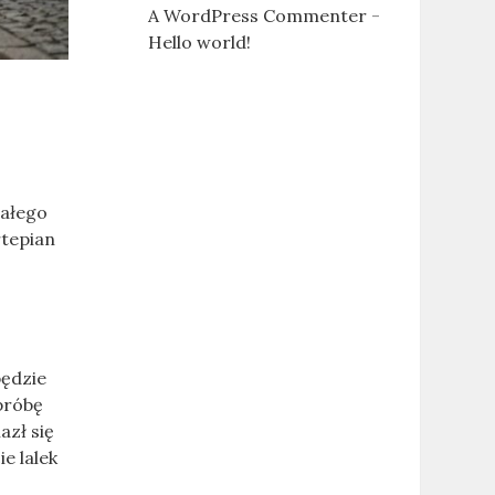
A WordPress Commenter
-
Hello world!
całego
rtepian
będzie
próbę
azł się
e lalek