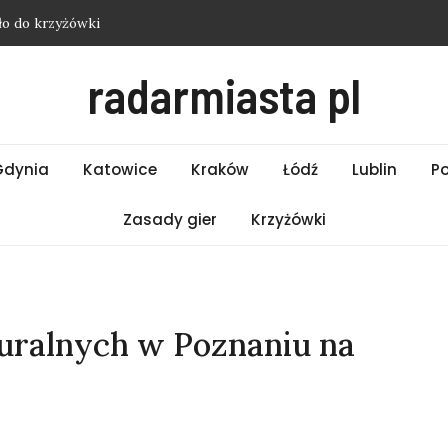
ło do krzyżówki
asło do krzyżówki
radarmiasta pl
 hasło do krzyżówki
i Wrocław – Piątek 07.08.2026
ło do krzyżówki
Gdynia
Katowice
Kraków
Łódź
Lublin
P
Zasady gier
Krzyżówki
uralnych w Poznaniu na