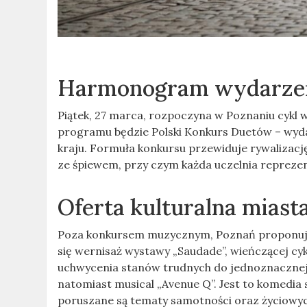
Harmonogram wydarzeń
Piątek, 27 marca, rozpoczyna w Poznaniu cykl
programu będzie Polski Konkurs Duetów – wyd
kraju. Formuła konkursu przewiduje rywalizacj
ze śpiewem, przy czym każda uczelnia repreze
Oferta kulturalna miast
Poza konkursem muzycznym, Poznań proponuje u
się wernisaż wystawy „Saudade”, wieńczącej cy
uchwycenia stanów trudnych do jednoznacznej 
natomiast musical „Avenue Q”. Jest to komedia
poruszane są tematy samotności oraz życiowy