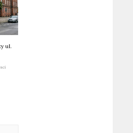
y ul.
sci