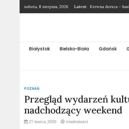
Skip
sobota, 8 sierpnia, 2026
Latest:
Krewna dorsza – has
to
Gatunek jaskółki – h
content
Wytrzebiony baran –
Najnowsze wiadomośc
Rasa królików – has
Białystok
Bielsko-Biała
Gdańsk
POZNAŃ
Przegląd wydarzeń kult
nadchodzący weekend
27 marca, 2026
wiadomosci