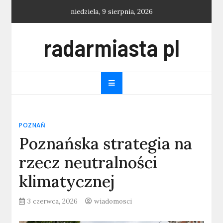
Skip
niedziela, 9 sierpnia, 2026
to
content
radarmiasta pl
POZNAŃ
Poznańska strategia na
rzecz neutralności
klimatycznej
3 czerwca, 2026
wiadomosci