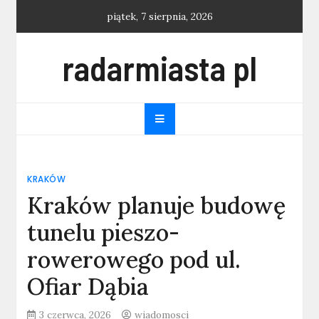
Skip
piątek, 7 sierpnia, 2026
to
content
radarmiasta pl
KRAKÓW
Kraków planuje budowę
tunelu pieszo-
rowerowego pod ul.
Ofiar Dąbia
3 czerwca, 2026
wiadomosci