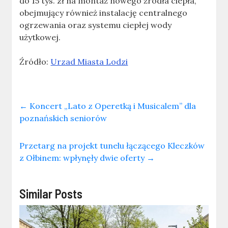
do 15 tys. zł na montaż nowego źródła ciepła,
obejmujący również instalację centralnego
ogrzewania oraz systemu ciepłej wody
użytkowej.
Źródło:
Urzad Miasta Lodzi
←
Koncert „Lato z Operetką i Musicalem” dla
poznańskich seniorów
Przetarg na projekt tunelu łączącego Kleczków
z Ołbinem: wpłynęły dwie oferty
→
Similar Posts