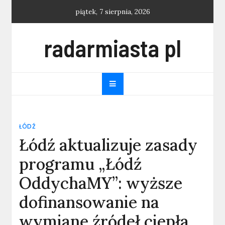
Skip
piątek, 7 sierpnia, 2026
to
content
radarmiasta pl
ŁÓDŹ
Łódź aktualizuje zasady
programu „Łódź
OddychaMY”: wyższe
dofinansowanie na
wymianę źródeł ciepła