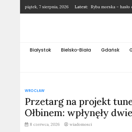
Skip
piątek, 7 sierpnia, 2026
Latest:
Ryba morska – hasło 
to
Najnowsze wiadomośc
content
Najnowsze wiadomośc
Najnowsze wiadomości
Ssak morski – hasło 
Białystok
Bielsko-Biała
Gdańsk
WROCŁAW
Przetarg na projekt tun
Ołbinem: wpłynęły dwie
8 czerwca, 2026
wiadomosci