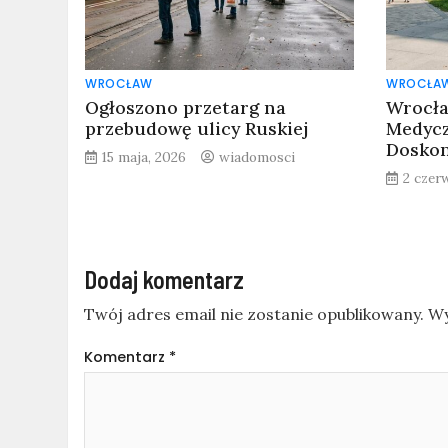
WROCŁAW
WROCŁA
Ogłoszono przetarg na
Wrocła
przebudowę ulicy Ruskiej
Medyc
Doskon
15 maja, 2026
wiadomosci
2 czer
Dodaj komentarz
Twój adres email nie zostanie opublikowany.
Wy
Komentarz
*