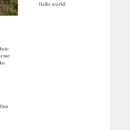
Hello world!
dwie
zenie
ku
fins