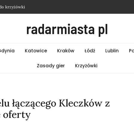
do krzyżówki
i Łódź – Czwartek 06.08.2026
radarmiasta pl
i Białystok – Czwartek 06.08.2026
 Bielsko-Biała – Czwartek 06.08.2026
do krzyżówki
Gdynia
Katowice
Kraków
Łódź
Lublin
P
Zasady gier
Krzyżówki
elu łączącego Kleczków z
 oferty