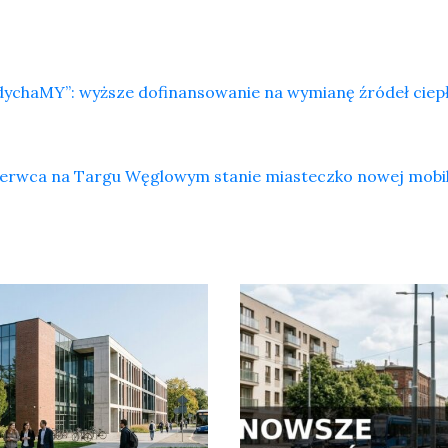
dychaMY”: wyższe dofinansowanie na wymianę źródeł ciep
zerwca na Targu Węglowym stanie miasteczko nowej mobi