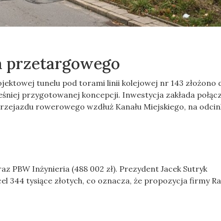
a przetargowego
ktowej tunelu pod torami linii kolejowej nr 143 złożono 
eśniej przygotowanej koncepcji. Inwestycja zakłada połąc
przejazdu rowerowego wzdłuż Kanału Miejskiego, na odcin
oraz PBW Inżynieria (488 002 zł). Prezydent Jacek Sutryk
l 344 tysiące złotych, co oznacza, że propozycja firmy Ra