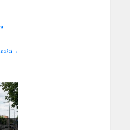
ła
lności
→