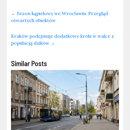
←
Sezon kąpielowy we Wrocławiu: Przegląd
otwartych obiektów
Kraków podejmuje dodatkowe kroki w walce z
populacją dzików
→
Similar Posts