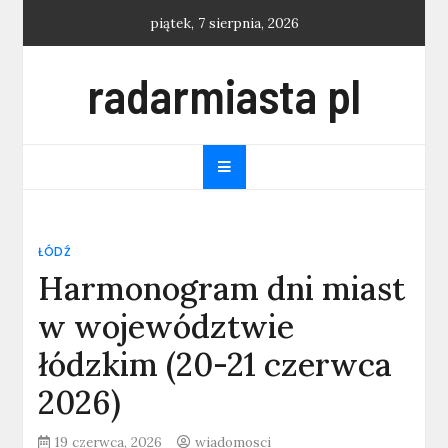
Skip
piątek, 7 sierpnia, 2026
to
content
radarmiasta pl
ŁÓDŹ
Harmonogram dni miast
w województwie
łódzkim (20-21 czerwca
2026)
19 czerwca, 2026
wiadomosci