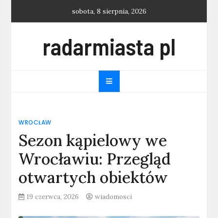
Skip
sobota, 8 sierpnia, 2026
to
content
radarmiasta pl
WROCŁAW
Sezon kąpielowy we
Wrocławiu: Przegląd
otwartych obiektów
19 czerwca, 2026
wiadomosci