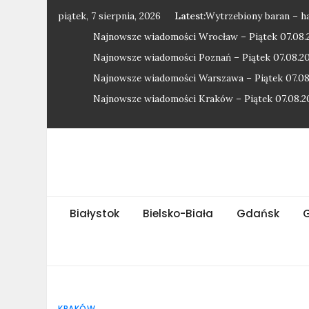
Skip
piątek, 7 sierpnia, 2026
Latest:
Wytrzebiony baran – h
to
Najnowsze wiadomości Wrocław – Piątek 07.08.
content
Najnowsze wiadomości Poznań – Piątek 07.08.2
Najnowsze wiadomości Warszawa – Piątek 07.08
Najnowsze wiadomości Kraków – Piątek 07.08.2
Białystok
Bielsko-Biała
Gdańsk
KRAKÓW