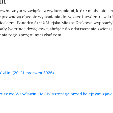
ym
iezwłocznym w związku z wydarzeniami, które miały miejsc
y prowadzą obecnie wyjaśnienia dotyczące incydentu, w k
dzieckiem. Ponadto Straż Miejska Miasta Krakowa wyposaży
ły świetlne i dźwiękowe, służące do odstraszania zwierzą
ania tego sprzętu mieszkańcom.
zkim (20-21 czerwca 2026)
 burz we Wrocławiu. IMGW ostrzega przed kolejnymi zjaw