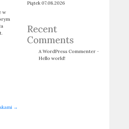
Piątek 07.08.2026
e w
tórym
ła
Recent
t.
Comments
A WordPress Commenter
-
Hello world!
iskami
→