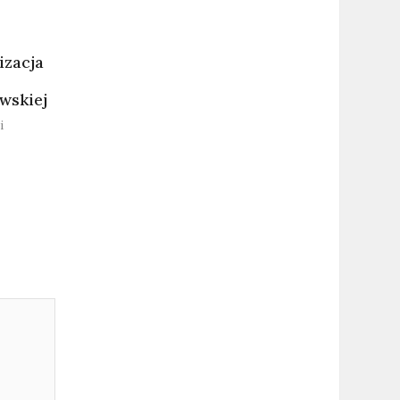
izacja
wskiej
i