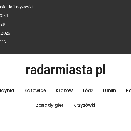
asło do krzyżówki
2026
026
.2026
026
radarmiasta pl
Gdynia
Katowice
Kraków
Łódź
Lublin
P
Zasady gier
Krzyżówki