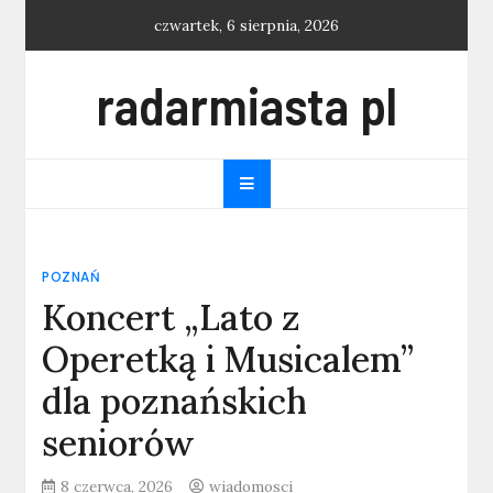
Skip
czwartek, 6 sierpnia, 2026
to
content
radarmiasta pl
POZNAŃ
Koncert „Lato z
Operetką i Musicalem”
dla poznańskich
seniorów
8 czerwca, 2026
wiadomosci