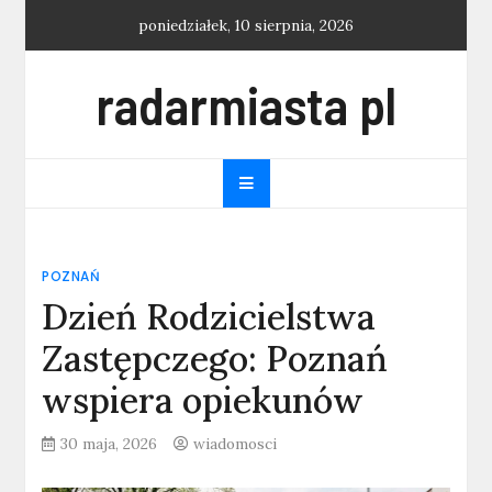
Skip
poniedziałek, 10 sierpnia, 2026
to
content
radarmiasta pl
POZNAŃ
Dzień Rodzicielstwa
Zastępczego: Poznań
wspiera opiekunów
30 maja, 2026
wiadomosci