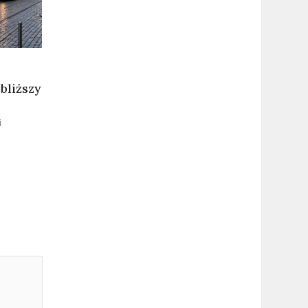
bliższy
i