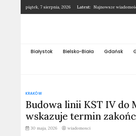
Skip
piątek, 7 sierpnia, 2026
Latest:
Najnowsze wiadomośc
to
Najnowsze wiadomośc
content
Najnowsze wiadomośc
Najnowsze wiadomośc
Wytrzebiony baran – 
Białystok
Bielsko-Biała
Gdańsk
KRAKÓW
Budowa linii KST IV do
wskazuje termin zakońc
30 maja, 2026
wiadomosci