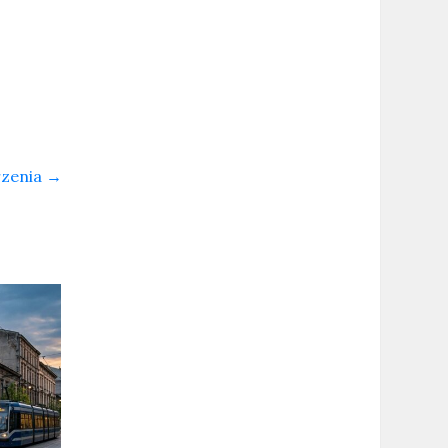
rzenia
→