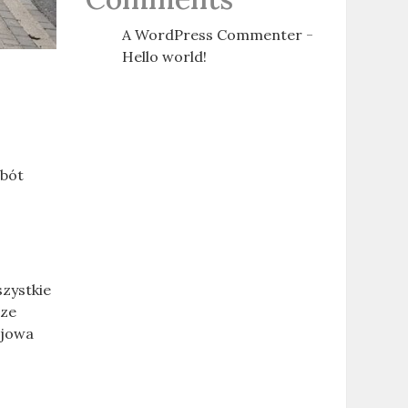
A WordPress Commenter
-
Hello world!
obót
zystkie
rze
ajowa