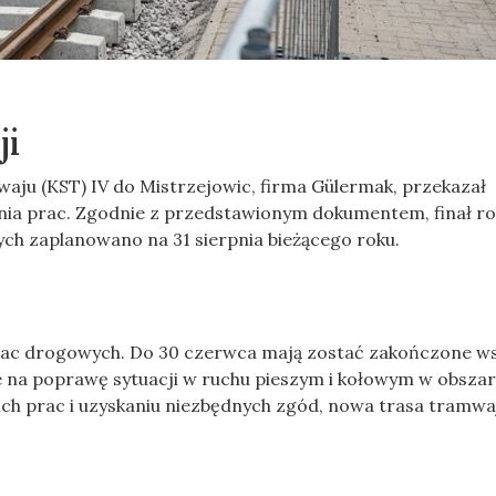
ji
aju (KST) IV do Mistrzejowic, firma Gülermak, przekazał
ia prac. Zgodnie z przedstawionym dokumentem, finał r
ch zaplanowano na 31 sierpnia bieżącego roku.
rac drogowych. Do 30 czerwca mają zostać zakończone ws
 na poprawę sytuacji w ruchu pieszym i kołowym w obsza
ich prac i uzyskaniu niezbędnych zgód, nowa trasa tramw