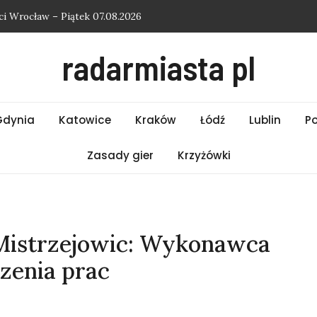
i Wrocław – Piątek 07.08.2026
i Poznań – Piątek 07.08.2026
radarmiasta pl
i Warszawa – Piątek 07.08.2026
i Kraków – Piątek 07.08.2026
hasło do krzyżówki
Gdynia
Katowice
Kraków
Łódź
Lublin
P
Zasady gier
Krzyżówki
 Mistrzejowic: Wykonawca
zenia prac