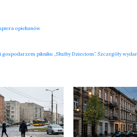
spiera opiekunów
i gospodarzem pikniku „Służby Dzieciom”. Szczegóły wyda