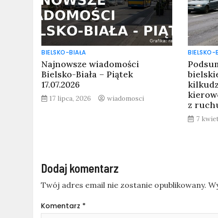
BIELSKO-BIAŁA
BIELSKO-
Najnowsze wiadomości
Podsum
Bielsko-Biała – Piątek
bielskie
17.07.2026
kilkud
kiero
17 lipca, 2026
wiadomosci
z ruch
7 kwie
Dodaj komentarz
Twój adres email nie zostanie opublikowany.
Wy
Komentarz
*