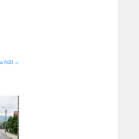
na NZJ
→