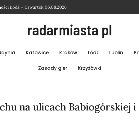
ości Łódź – Czwartek 06.08.2026
ści Białystok – Czwartek 06.08.2026
radarmiasta pl
ści Bielsko-Biała – Czwartek 06.08.2026
ości Słupsk – Czwartek 06.08.2026
ło do krzyżówki
Gdynia
Katowice
Kraków
Łódź
Lublin
P
Zasady gier
Krzyżówki
hu na ulicach Babiogórskiej i