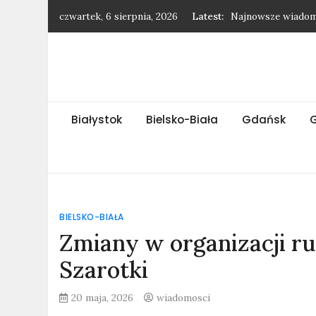
Skip
czwartek, 6 sierpnia, 2026
Latest:
Najnowsze wiadom
to
Najnowsze wiadomo
content
Najnowsze wiadomo
Najnowsze wiadom
Ryba morska – has
Białystok
Bielsko-Biała
Gdańsk
BIELSKO-BIAŁA
Zmiany w organizacji ruc
Szarotki
20 maja, 2026
wiadomosci