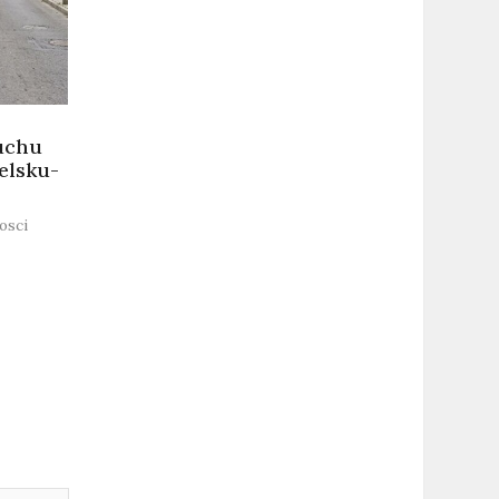
uchu
elsku-
osci