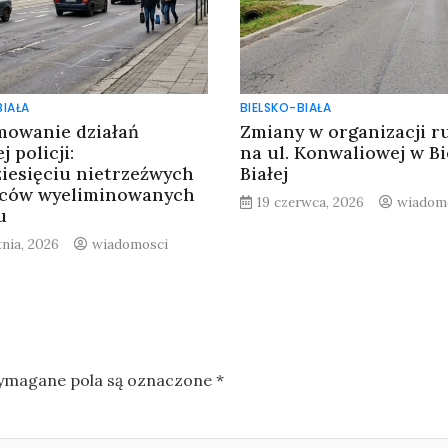
BIAŁA
BIELSKO-BIAŁA
owanie działań
Zmiany w organizacji r
j policji:
na ul. Konwaliowej w Bi
ziesięciu nietrzeźwych
Białej
wców wyeliminowanych
19 czerwca, 2026
wiadom
u
tnia, 2026
wiadomosci
magane pola są oznaczone
*