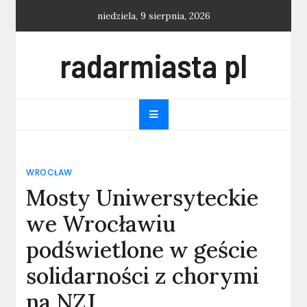
Skip
niedziela, 9 sierpnia, 2026
to
content
radarmiasta pl
WROCŁAW
Mosty Uniwersyteckie
we Wrocławiu
podświetlone w geście
solidarności z chorymi
na NZJ