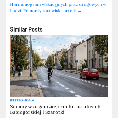
Harmonogram wakacyjnych prac drogowych w
Łodzi. Remonty torowisk i arterii
→
Similar Posts
BIELSKO-BIAŁA
Zmiany w organizacji ruchu na ulicach
Babiogórskiej i Szarotki