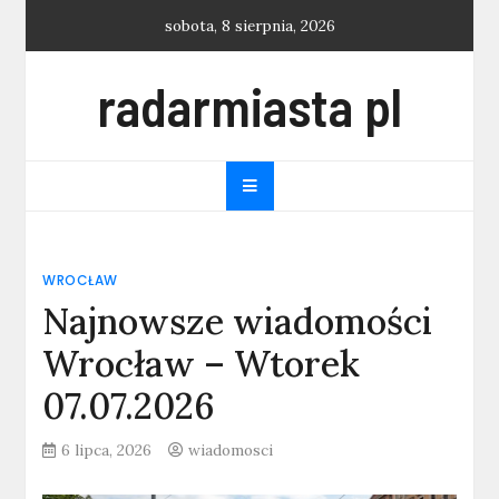
Skip
sobota, 8 sierpnia, 2026
to
content
radarmiasta pl
WROCŁAW
Najnowsze wiadomości
Wrocław – Wtorek
07.07.2026
6 lipca, 2026
wiadomosci