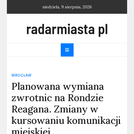
Skip
niedziela, 9 sierpnia, 2026
to
content
radarmiasta pl
WROCŁAW
Planowana wymiana
zwrotnic na Rondzie
Reagana. Zmiany w
kursowaniu komunikacji
miejskiej