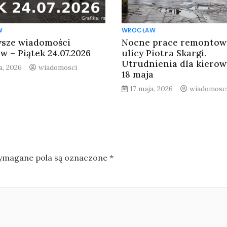
W
WROCŁAW
sze wiadomości
Nocne prace remontow
w – Piątek 24.07.2026
ulicy Piotra Skargi.
Utrudnienia dla kiero
a, 2026
wiadomosci
18 maja
17 maja, 2026
wiadomosc
magane pola są oznaczone
*