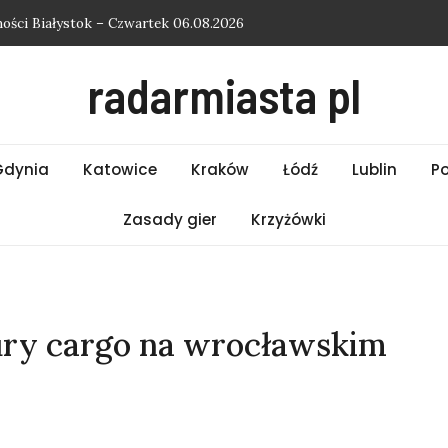
ści Białystok – Czwartek 06.08.2026
ści Bielsko-Biała – Czwartek 06.08.2026
radarmiasta pl
ości Słupsk – Czwartek 06.08.2026
ości Kraków – Czwartek 06.08.2026
ości Łódź – Czwartek 06.08.2026
Gdynia
Katowice
Kraków
Łódź
Lublin
P
Zasady gier
Krzyżówki
ury cargo na wrocławskim