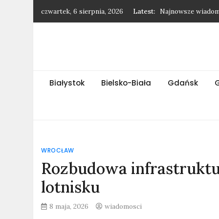
Skip
czwartek, 6 sierpnia, 2026
Latest:
Najnowsze wiadomo
to
Najnowsze wiadomo
content
Najnowsze wiadom
Najnowsze wiadom
Najnowsze wiadom
Białystok
Bielsko-Biała
Gdańsk
WROCŁAW
Rozbudowa infrastrukt
lotnisku
8 maja, 2026
wiadomosci