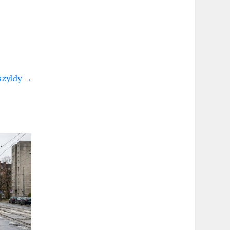
szyldy
→