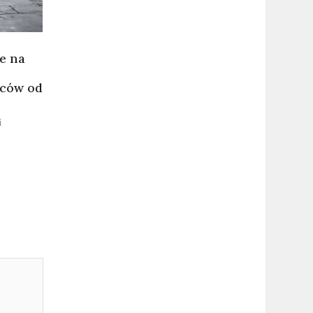
e na
wców od
i