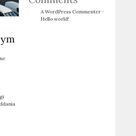
A WordPress Commenter
-
Hello world!
wym
ane
gi
oddania