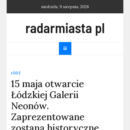
Skip
niedziela, 9 sierpnia, 2026
to
content
radarmiasta pl
ŁÓDŹ
15 maja otwarcie
Łódzkiej Galerii
Neonów.
Zaprezentowane
zostaną historyczne