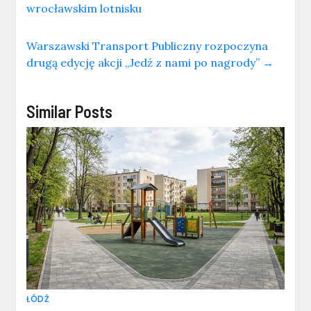
wrocławskim lotnisku
Warszawski Transport Publiczny rozpoczyna
drugą edycję akcji „Jedź z nami po nagrody”
→
Similar Posts
ŁÓDŹ