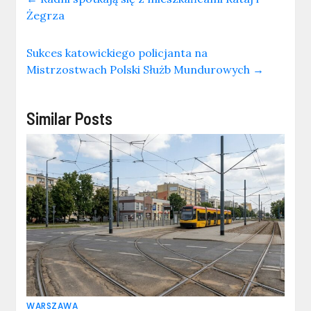
Żegrza
Sukces katowickiego policjanta na
Mistrzostwach Polski Służb Mundurowych
→
Similar Posts
WARSZAWA