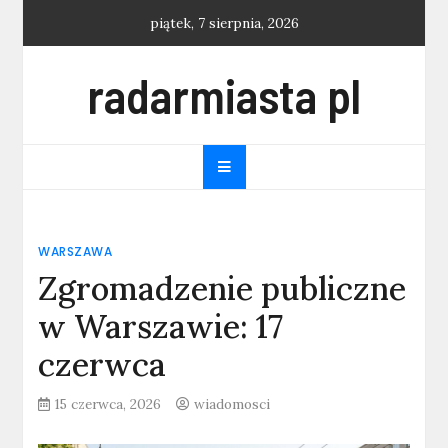
Skip
piątek, 7 sierpnia, 2026
to
content
radarmiasta pl
WARSZAWA
Zgromadzenie publiczne
w Warszawie: 17
czerwca
15 czerwca, 2026
wiadomosci