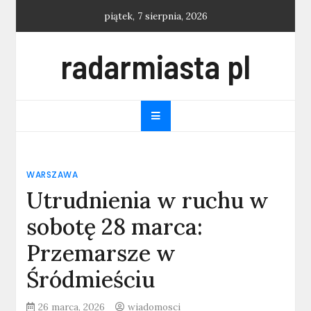
Skip
piątek, 7 sierpnia, 2026
to
content
radarmiasta pl
WARSZAWA
Utrudnienia w ruchu w
sobotę 28 marca:
Przemarsze w
Śródmieściu
26 marca, 2026
wiadomosci