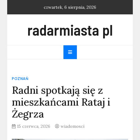
Skip
czwartek, 6 sierpnia, 2026
to
content
radarmiasta pl
POZNAŃ
Radni spotkają się z
mieszkańcami Rataj i
Żegrza
15 czerwca, 2026
wiadomosci