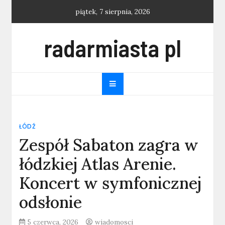
Skip
piątek, 7 sierpnia, 2026
to
content
radarmiasta pl
ŁÓDŹ
Zespół Sabaton zagra w
łódzkiej Atlas Arenie.
Koncert w symfonicznej
odsłonie
5 czerwca, 2026
wiadomosci