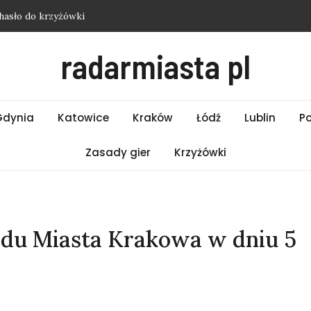
hasło do krzyżówki
i Wrocław – Piątek 07.08.2026
radarmiasta pl
i Poznań – Piątek 07.08.2026
i Warszawa – Piątek 07.08.2026
asło do krzyżówki
Gdynia
Katowice
Kraków
Łódź
Lublin
P
Zasady gier
Krzyżówki
ędu Miasta Krakowa w dniu 5