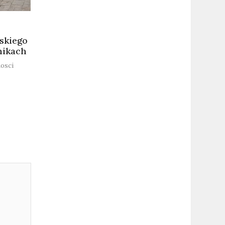
skiego
nikach
osci