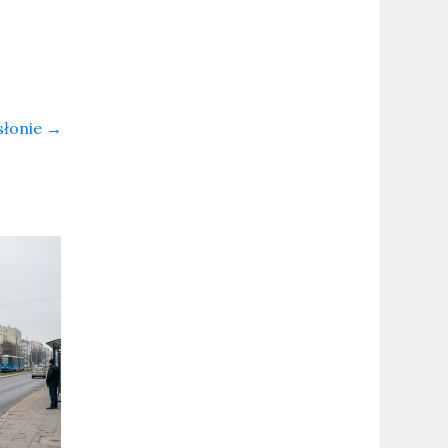
słonie
→