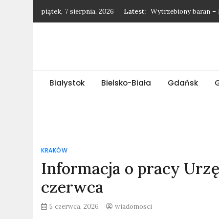
Skip
piątek, 7 sierpnia, 2026
Latest:
Wytrzebiony baran – 
to
Najnowsze wiadomośc
content
Najnowsze wiadomośc
Najnowsze wiadomośc
Gatunek jaskółki – h
Białystok
Bielsko-Biała
Gdańsk
KRAKÓW
Informacja o pracy Urz
czerwca
5 czerwca, 2026
wiadomosci