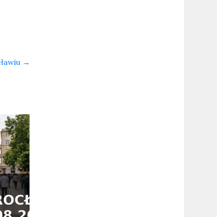
cławiu
→