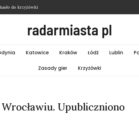
hasło do krzyżówki
i Wrocław – Piątek 07.08.2026
radarmiasta pl
i Poznań – Piątek 07.08.2026
i Warszawa – Piątek 07.08.2026
asło do krzyżówki
Gdynia
Katowice
Kraków
Łódź
Lublin
P
Zasady gier
Krzyżówki
e Wrocławiu. Upubliczniono