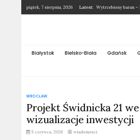
Skip
piątek, 7 sierpnia, 2026
Latest:
Wytrzebiony baran – 
to
Najnowsze wiadomośc
content
Najnowsze wiadomośc
Najnowsze wiadomośc
Gatunek jaskółki – h
Białystok
Bielsko-Biała
Gdańsk
WROCŁAW
Projekt Świdnicka 21 w
wizualizacje inwestycji
5 czerwca, 2026
wiadomosci