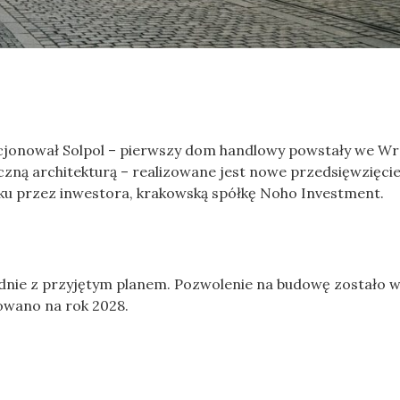
nkcjonował Solpol – pierwszy dom handlowy powstały we W
czną architekturą – realizowane jest nowe przedsięwzięci
ku przez inwestora, krakowską spółkę Noho Investment.
godnie z przyjętym planem. Pozwolenie na budowę zostało 
nowano na rok 2028.