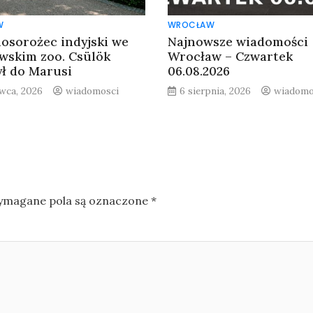
W
WROCŁAW
osorożec indyjski we
Najnowsze wiadomości
wskim zoo. Csülök
Wrocław – Czwartek
ył do Marusi
06.08.2026
rwca, 2026
wiadomosci
6 sierpnia, 2026
wiadomo
magane pola są oznaczone
*