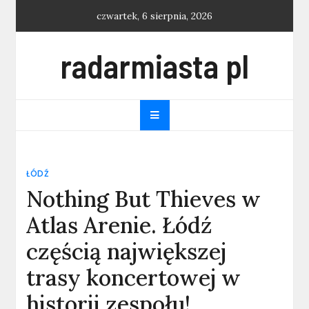
Skip
czwartek, 6 sierpnia, 2026
to
content
radarmiasta pl
ŁÓDŹ
Nothing But Thieves w
Atlas Arenie. Łódź
częścią największej
trasy koncertowej w
historii zespołu!