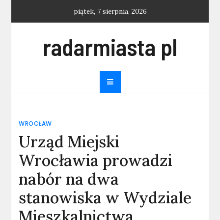
Skip
piątek, 7 sierpnia, 2026
to
content
radarmiasta pl
WROCŁAW
Urząd Miejski
Wrocławia prowadzi
nabór na dwa
stanowiska w Wydziale
Mieszkalnictwa