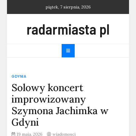
Skip
piątek, 7 sierpnia, 2026
to
content
radarmiasta pl
GDYNIA
Solowy koncert
improwizowany
Szymona Jachimka w
Gdyni
19 maja, 2026
wiadomosci