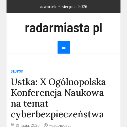
Skip
czwartek, 6 sierpnia, 2026
to
content
radarmiasta pl
SŁUPSK
Ustka: X Ogólnopolska
Konferencja Naukowa
na temat
cyberbezpieczeństwa
19 maja, 2026
wiadomosci