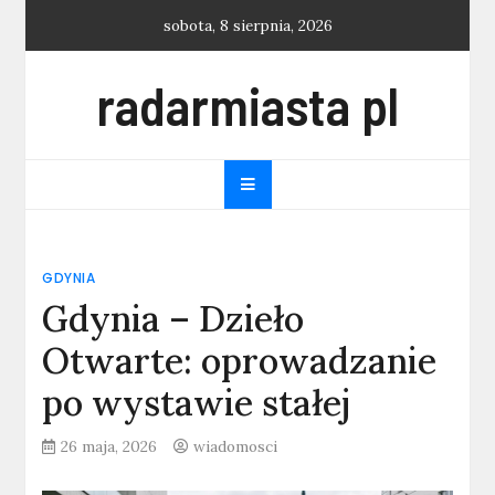
Skip
sobota, 8 sierpnia, 2026
to
content
radarmiasta pl
GDYNIA
Gdynia – Dzieło
Otwarte: oprowadzanie
po wystawie stałej
26 maja, 2026
wiadomosci