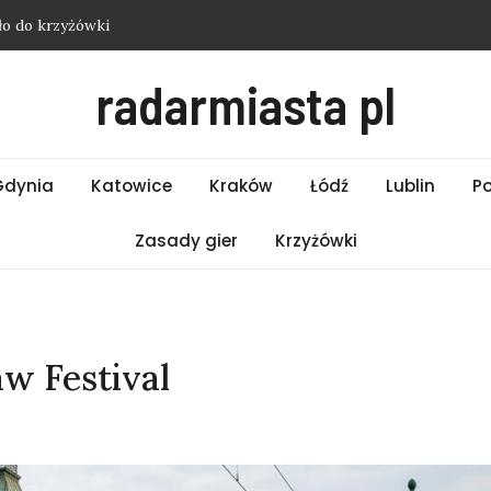
ło do krzyżówki
asło do krzyżówki
radarmiasta pl
 hasło do krzyżówki
i Wrocław – Piątek 07.08.2026
ło do krzyżówki
Gdynia
Katowice
Kraków
Łódź
Lublin
P
Zasady gier
Krzyżówki
w Festival