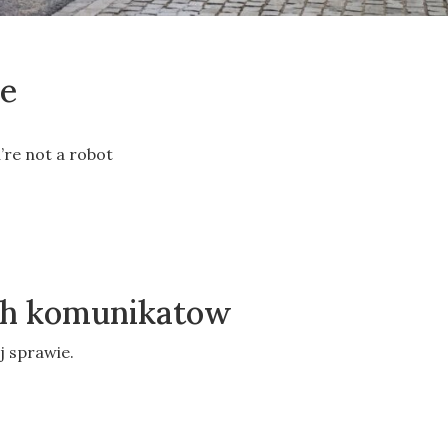
je
’re not a robot
ych komunikatow
j sprawie.