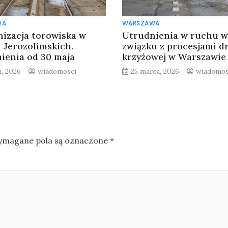
WA
WARSZAWA
izacja torowiska w
Utrudnienia w ruchu w
h Jerozolimskich.
związku z procesjami d
ienia od 30 maja
krzyżowej w Warszawie
a, 2026
wiadomosci
25 marca, 2026
wiadomos
magane pola są oznaczone
*