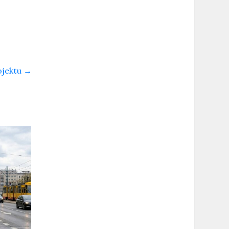
ojektu
→