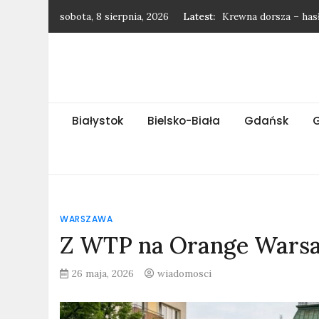
Skip
sobota, 8 sierpnia, 2026
Latest:
Krewna dorsza – has
to
Gatunek jaskółki – h
content
Wytrzebiony baran –
Najnowsze wiadomośc
Rasa królików – has
Białystok
Bielsko-Biała
Gdańsk
WARSZAWA
Z WTP na Orange Warsa
26 maja, 2026
wiadomosci