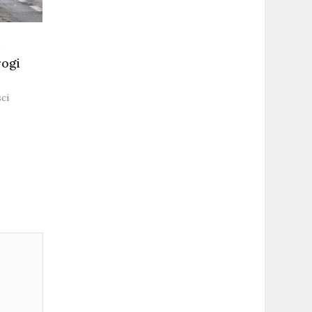
rogi
ci