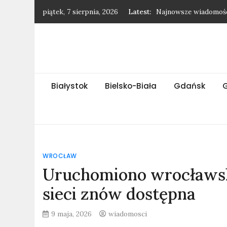
Skip
piątek, 7 sierpnia, 2026
Latest:
Najnowsze wiadomośc
to
Najnowsze wiadomośc
content
Najnowsze wiadomośc
Najnowsze wiadomośc
Wytrzebiony baran – 
Białystok
Bielsko-Biała
Gdańsk
WROCŁAW
Uruchomiono wrocławski
sieci znów dostępna
9 maja, 2026
wiadomosci