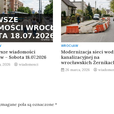
W
WROCŁAW
sze wiadomości
Modernizacja sieci wo
w – Sobota 18.07.2026
kanalizacyjnej na
wrocławskich Żernikac
a, 2026
wiadomosci
26 marca, 2026
wiadomos
magane pola są oznaczone
*