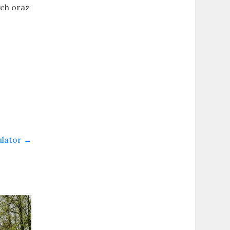
ych oraz
ulator
→