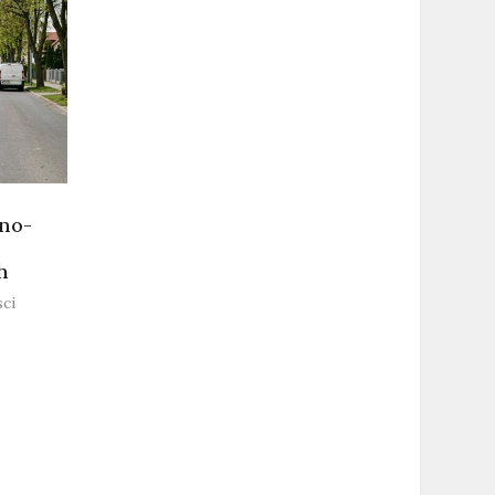
dno-
h
ci