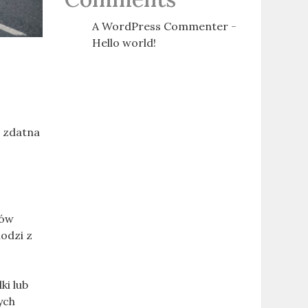
A WordPress Commenter
-
Hello world!
t zdatna
jów
odzi z
ki lub
ych