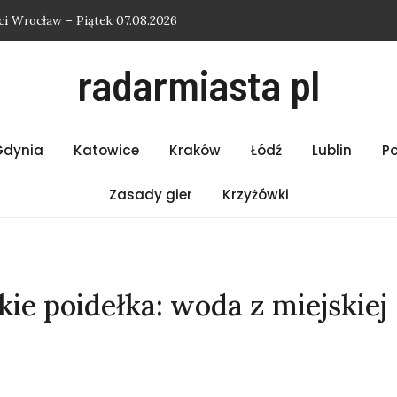
i Wrocław – Piątek 07.08.2026
i Poznań – Piątek 07.08.2026
radarmiasta pl
i Warszawa – Piątek 07.08.2026
i Kraków – Piątek 07.08.2026
hasło do krzyżówki
Gdynia
Katowice
Kraków
Łódź
Lublin
P
Zasady gier
Krzyżówki
e poidełka: woda z miejskiej