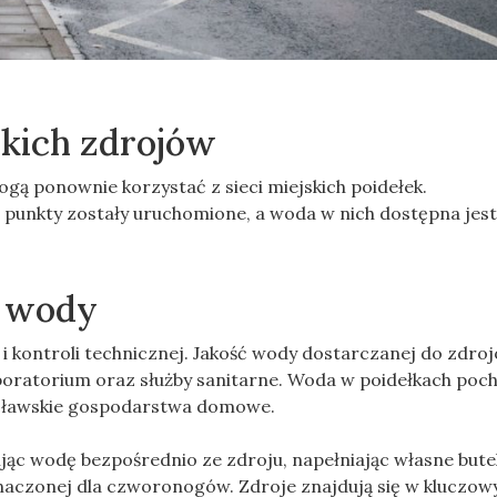
kich zdrojów
ą ponownie korzystać z sieci miejskich poidełek.
 punkty zostały uruchomione, a woda w nich dostępna jes
ć wody
i kontroli technicznej. Jakość wody dostarczanej do zdro
oratorium oraz służby sanitarne. Woda w poidełkach poch
rocławskie gospodarstwa domowe.
ąc wodę bezpośrednio ze zdroju, napełniając własne butel
eznaczonej dla czworonogów. Zdroje znajdują się w kluczow