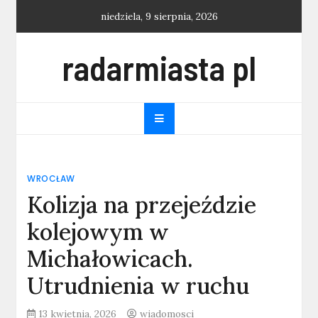
Skip
niedziela, 9 sierpnia, 2026
to
content
radarmiasta pl
WROCŁAW
Kolizja na przejeździe
kolejowym w
Michałowicach.
Utrudnienia w ruchu
13 kwietnia, 2026
wiadomosci