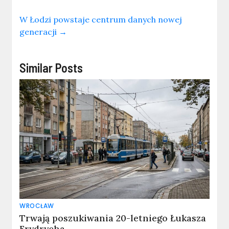
W Łodzi powstaje centrum danych nowej
generacji
→
Similar Posts
WROCŁAW
Trwają poszukiwania 20-letniego Łukasza
Frydrycha