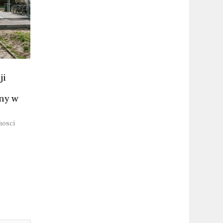
ji
ny w
osci