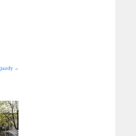
ojazdy
→