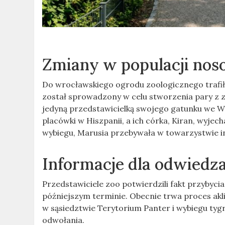
Zmiany w populacji no
Do wrocławskiego ogrodu zoologicznego trafił 
został sprowadzony w celu stworzenia pary z z
jedyną przedstawicielką swojego gatunku we Wr
placówki w Hiszpanii, a ich córka, Kiran, wyje
wybiegu, Marusia przebywała w towarzystwie 
Informacje dla odwiedz
Przedstawiciele zoo potwierdzili fakt przybyc
późniejszym terminie. Obecnie trwa proces akl
w sąsiedztwie Terytorium Panter i wybiegu ty
odwołania.