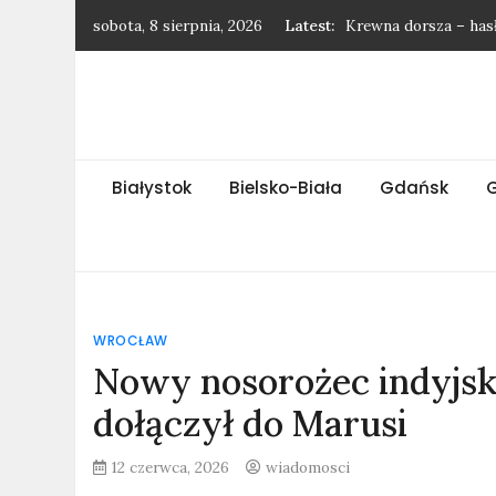
Skip
sobota, 8 sierpnia, 2026
Latest:
Krewna dorsza – has
to
Gatunek jaskółki – h
content
Wytrzebiony baran –
Najnowsze wiadomośc
Rasa królików – has
Białystok
Bielsko-Biała
Gdańsk
WROCŁAW
Nowy nosorożec indyjsk
dołączył do Marusi
12 czerwca, 2026
wiadomosci