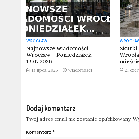
WROCŁAW
WROCŁA
Najnowsze wiadomości
Skutki
Wrocław – Poniedziałek
Wrocła
13.07.2026
mieści
13 lipca, 2026
wiadomosci
21 cze
Dodaj komentarz
Twój adres email nie zostanie opublikowany.
Wy
Komentarz
*