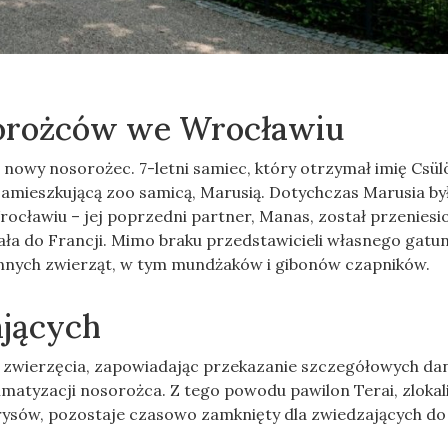
sorożców we Wrocławiu
nowy nosorożec. 7-letni samiec, który otrzymał imię Csül
amieszkującą zoo samicą, Marusią. Dotychczas Marusia by
ocławiu – jej poprzedni partner, Manas, został przeniesi
chała do Francji. Mimo braku przedstawicieli własnego gatu
innych zwierząt, w tym mundżaków i gibonów czapników.
ających
ia zwierzęcia, zapowiadając przekazanie szczegółowych da
imatyzacji nosorożca. Z tego powodu pawilon Terai, zloka
grysów, pozostaje czasowo zamknięty dla zwiedzających do