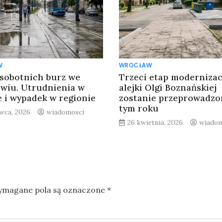
W
WROCŁAW
 sobotnich burz we
Trzeci etap modernizac
wiu. Utrudnienia w
alejki Olgi Boznańskiej
e i wypadek w regionie
zostanie przeprowadzo
tym roku
rwca, 2026
wiadomosci
26 kwietnia, 2026
wiadom
magane pola są oznaczone
*