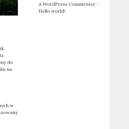
A WordPress Commenter
-
Hello world!
ök,
ła
ony do
nku na
nych w
lizowany