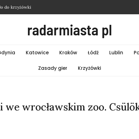
ło do krzyżówki
asło do krzyżówki
radarmiasta pl
 hasło do krzyżówki
i Wrocław – Piątek 07.08.2026
ło do krzyżówki
Gdynia
Katowice
Kraków
Łódź
Lublin
P
Zasady gier
Krzyżówki
i we wrocławskim zoo. Csülö