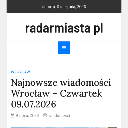
Skip
sobota, 8 sierpnia, 2026
to
content
radarmiasta pl
WROCŁAW
Najnowsze wiadomości
Wrocław – Czwartek
09.07.2026
9 lipca, 2026
wiadomosci