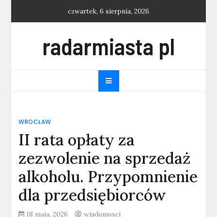
Skip
czwartek, 6 sierpnia, 2026
to
content
radarmiasta pl
WROCŁAW
II rata opłaty za
zezwolenie na sprzedaż
alkoholu. Przypomnienie
dla przedsiębiorców
18 maja, 2026
wiadomosci