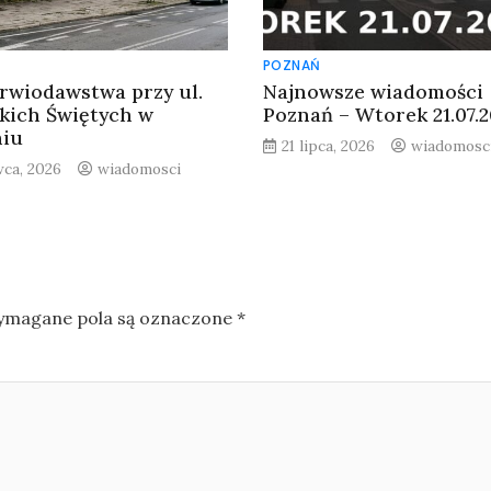
POZNAŃ
krwiodawstwa przy ul.
Najnowsze wiadomości
kich Świętych w
Poznań – Wtorek 21.07.
niu
21 lipca, 2026
wiadomosc
wca, 2026
wiadomosci
magane pola są oznaczone
*