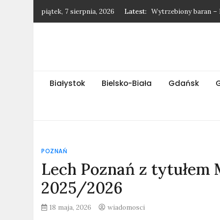
Skip
piątek, 7 sierpnia, 2026
Latest:
Wytrzebiony baran – 
to
Najnowsze wiadomośc
content
Najnowsze wiadomośc
Najnowsze wiadomośc
Gatunek jaskółki – h
Białystok
Bielsko-Biała
Gdańsk
POZNAŃ
Lech Poznań z tytułem M
2025/2026
18 maja, 2026
wiadomosci