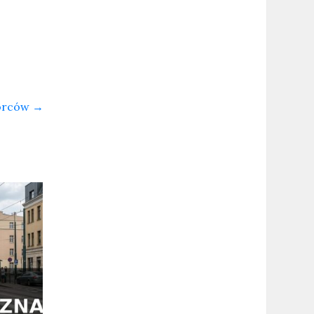
iorców
→