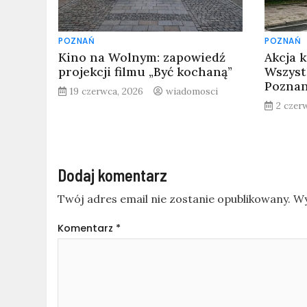
POZNAŃ
POZNAŃ
Kino na Wolnym: zapowiedź
Akcja 
projekcji filmu „Być kochaną”
Wszyst
Pozna
19 czerwca, 2026
wiadomosci
2 czer
Dodaj komentarz
Twój adres email nie zostanie opublikowany.
Wy
Komentarz
*