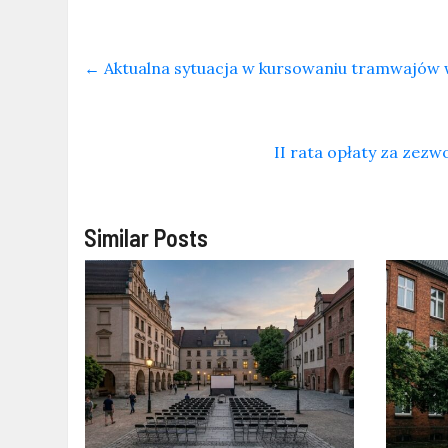
←
Aktualna sytuacja w kursowaniu tramwajów
II rata opłaty za zez
Similar Posts