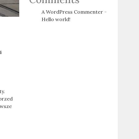
A WordPress Commenter
-
Hello world!
4
ty.
 przed
rwsze