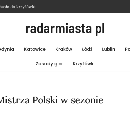
hasło do krzyżówki
i Wrocław – Piątek 07.08.2026
radarmiasta pl
i Poznań – Piątek 07.08.2026
i Warszawa – Piątek 07.08.2026
asło do krzyżówki
Gdynia
Katowice
Kraków
Łódź
Lublin
P
Zasady gier
Krzyżówki
istrza Polski w sezonie