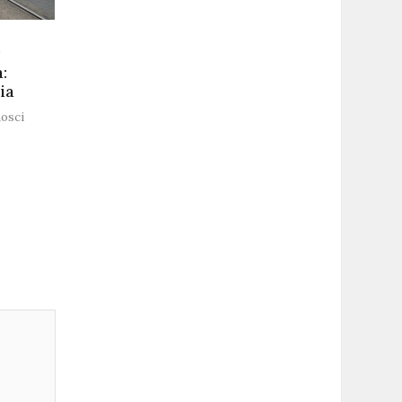
:
ia
osci