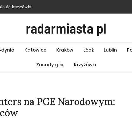
sło do krzyżówki
zji – hasło do krzyżówki
radarmiasta pl
sło do krzyżówki
asło do krzyżówki
 z Etiopii – hasło do krzyżówki
Gdynia
Katowice
Kraków
Łódź
Lublin
P
Zasady gier
Krzyżówki
ghters na PGE Narodowym:
ńców