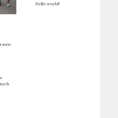
Hello world!
urawie
a
lnych