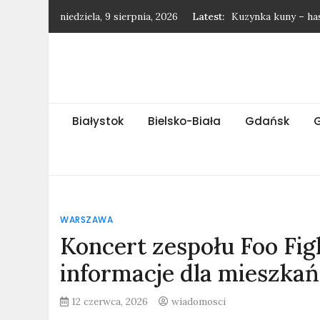
Skip
niedziela, 9 sierpnia, 2026
Latest:
Kuzynka kuny – ha
to
Drapieżny ssak z A
content
Rasa królików – ha
Krewna dorsza – h
Niewielka antylopa
Białystok
Bielsko-Biała
Gdańsk
WARSZAWA
Koncert zespołu Foo Fi
informacje dla mieszka
12 czerwca, 2026
wiadomosci