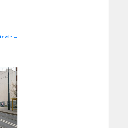
atowic
→