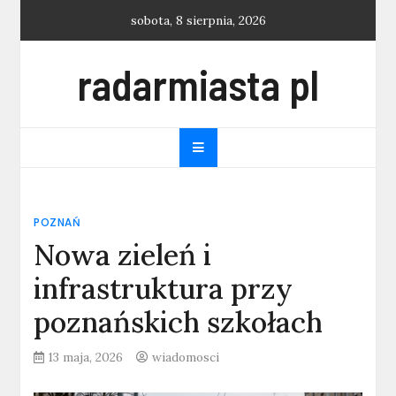
Skip
sobota, 8 sierpnia, 2026
to
content
radarmiasta pl
POZNAŃ
Nowa zieleń i
infrastruktura przy
poznańskich szkołach
13 maja, 2026
wiadomosci