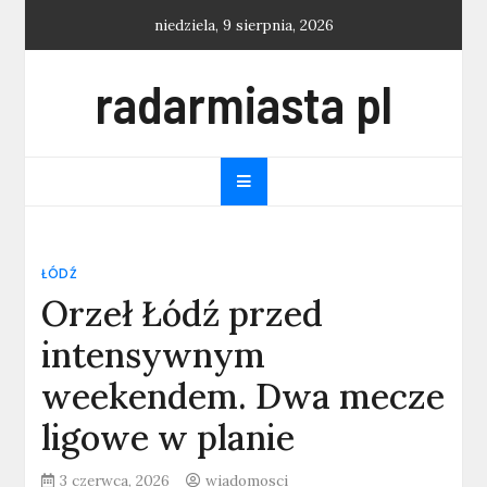
Skip
niedziela, 9 sierpnia, 2026
to
content
radarmiasta pl
ŁÓDŹ
Orzeł Łódź przed
intensywnym
weekendem. Dwa mecze
ligowe w planie
3 czerwca, 2026
wiadomosci