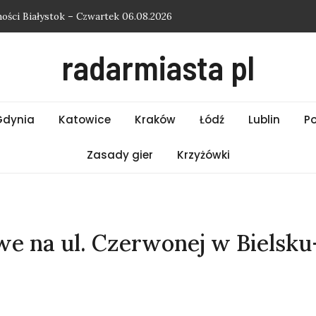
ści Białystok – Czwartek 06.08.2026
ści Bielsko-Biała – Czwartek 06.08.2026
radarmiasta pl
ości Słupsk – Czwartek 06.08.2026
ości Kraków – Czwartek 06.08.2026
ości Łódź – Czwartek 06.08.2026
Gdynia
Katowice
Kraków
Łódź
Lublin
P
Zasady gier
Krzyżówki
e na ul. Czerwonej w Bielsku