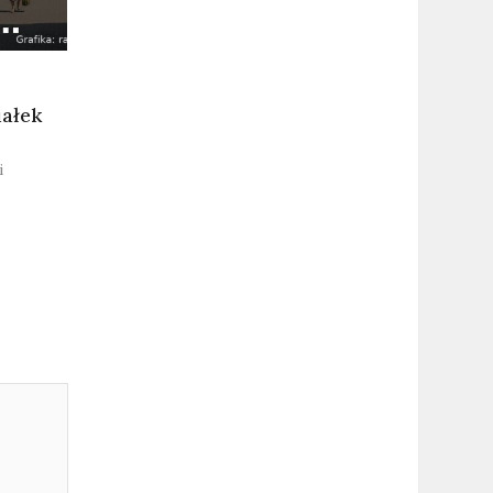
iałek
i