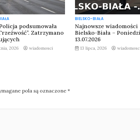
BIAŁA
BIELSKO-BIAŁA
 Policja podsumowała
Najnowsze wiadomości
„Trzeźwość”. Zatrzymano
Bielsko-Biała – Poniedz
rujących
13.07.2026
tnia, 2026
wiadomosci
13 lipca, 2026
wiadomosc
magane pola są oznaczone
*