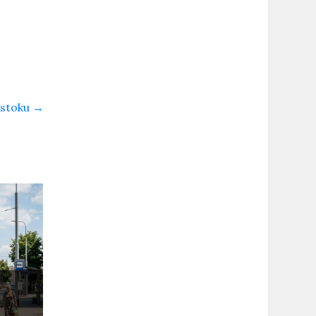
mstoku
→