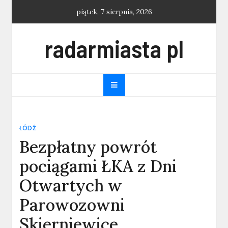
Skip
piątek, 7 sierpnia, 2026
to
content
radarmiasta pl
ŁÓDŹ
Bezpłatny powrót
pociągami ŁKA z Dni
Otwartych w
Parowozowni
Skierniewice