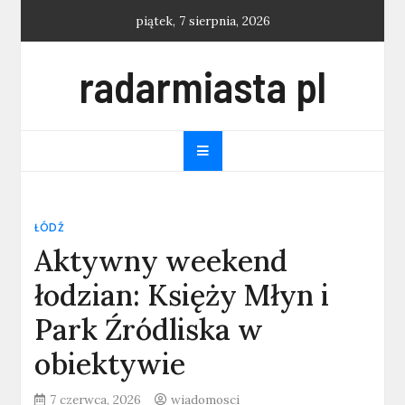
Skip
piątek, 7 sierpnia, 2026
to
content
radarmiasta pl
ŁÓDŹ
Aktywny weekend
łodzian: Księży Młyn i
Park Źródliska w
obiektywie
7 czerwca, 2026
wiadomosci