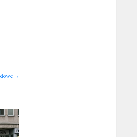
ardowe
→