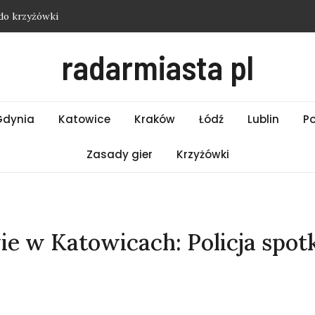
do krzyżówki
i Łódź – Czwartek 06.08.2026
i Białystok – Czwartek 06.08.2026
radarmiasta pl
 Bielsko-Biała – Czwartek 06.08.2026
do krzyżówki
Gdynia
Katowice
Kraków
Łódź
Lublin
P
Zasady gier
Krzyżówki
e w Katowicach: Policja spot