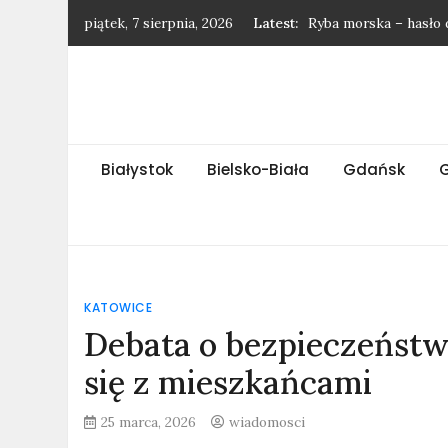
Ryba morska – hasło 
Skip
piątek, 7 sierpnia, 2026
Latest:
to
Najnowsze wiadomośc
content
Najnowsze wiadomośc
Najnowsze wiadomości
Ssak morski – hasło 
Białystok
Bielsko-Biała
Gdańsk
KATOWICE
Debata o bezpieczeństwi
się z mieszkańcami
25 marca, 2026
wiadomosci