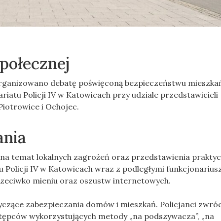
połecznej
zorganizowano debatę poświęconą bezpieczeństwu mieszka
iatu Policji IV w Katowicach przy udziale przedstawicieli
Piotrowice i Ochojec.
ania
 na temat lokalnych zagrożeń oraz przedstawienia prakty
Policji IV w Katowicach wraz z podległymi funkcjonarius
rzeciwko mieniu oraz oszustw internetowych.
czące zabezpieczania domów i mieszkań. Policjanci zwróci
tępców wykorzystujących metody „na podszywacza”, „na