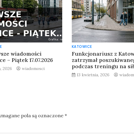
E
KATOWICE
sze wiadomości
Funkcjonariusz z Katow
e – Piątek 17.07.2026
zatrzymał poszukiwane
podczas treningu na si
a, 2026
wiadomosci
13 kwietnia, 2026
wiadom
magane pola są oznaczone
*