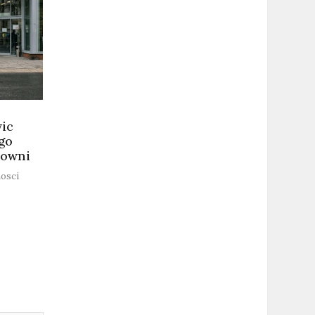
ic
go
łowni
osci